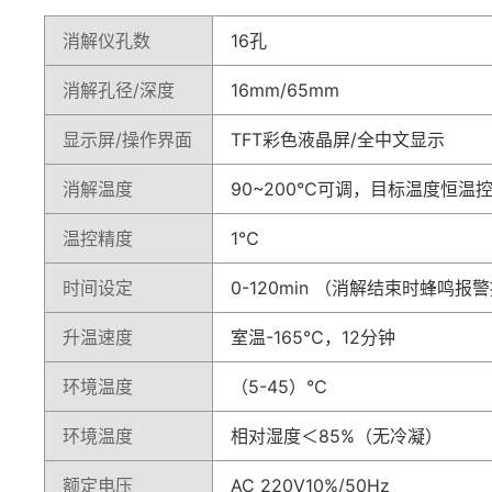
消解仪孔数
16孔
消解孔径/深度
16mm/65mm
显示屏/操作界面
TFT彩色液晶屏/全中文显示
消解温度
90~200℃可调，目标温度恒温
温控精度
1℃
时间设定
0-120min （消解结束时蜂鸣报
升温速度
室温-165℃，12分钟
环境温度
（5-45）℃
环境温度
相对湿度＜85%（无冷凝）
额定电压
AC 220V10%/50Hz