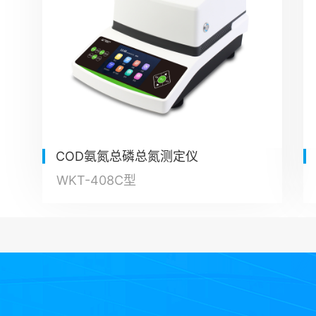
COD氨氮总磷总氮测定仪
WKT-408C型