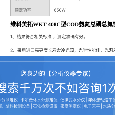
额定功率
650W
维科美拓WKT-408C型COD氨氮总磷
1、结果符合相关标准 ，测定准确有效。
2、采用进口高亮度长寿命冷光源，光学性能佳，光源
3、大屏幕液晶屏幕，全中文显示，数据直读，操作简
您身边的【分析仪器专家】
4、消解比色一体，无需换管，测定简单、快速，无安
搜索千万次不如咨询1
5、可保存标准曲线80条及1800个测定值（日期、
水分测定仪
卡尔费休水分测定仪
便携式水分仪
熔体流动速率
6、内存标准工作曲线，用户还可以根据需要标定曲线
机
塑料检测设备
石化检测设备
密度测定仪
电子天平
水质