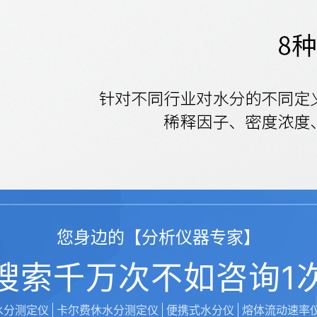
您身边的【分析仪器专家】
搜索千万次不如咨询1
水分测定仪
卡尔费休水分测定仪
便携式水分仪
熔体流动速率