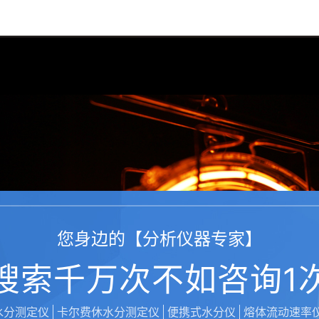
您身边的【分析仪器专家】
搜索千万次不如咨询1
水分测定仪
卡尔费休水分测定仪
便携式水分仪
熔体流动速率