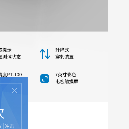
次
仪
冲击