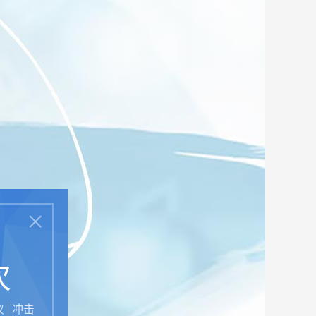
次
仪
冲击