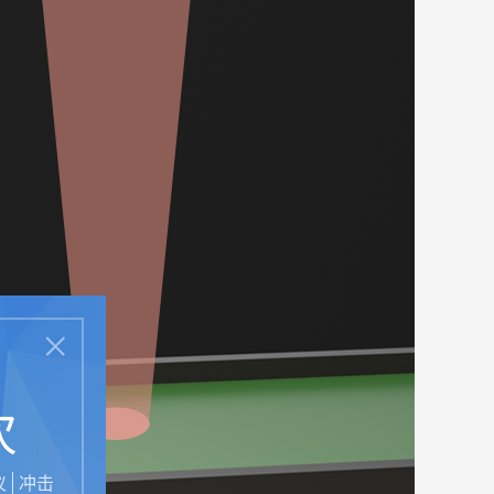
次
仪
冲击