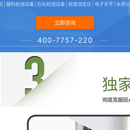
机
塑料检测设备
石化检测设备
密度测定仪
电子天平
水质
立即咨询
400-7757-220