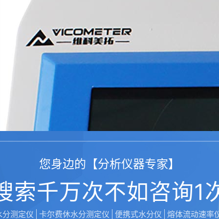
您身边的【分析仪器专家】
搜索千万次不如咨询1
水分测定仪
卡尔费休水分测定仪
便携式水分仪
熔体流动速率