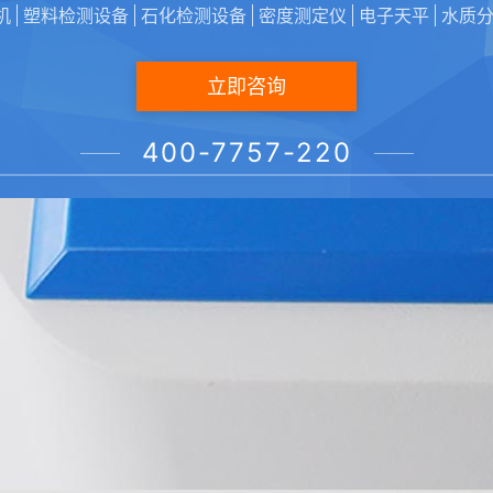
机
塑料检测设备
石化检测设备
密度测定仪
电子天平
水质
立即咨询
400-7757-220