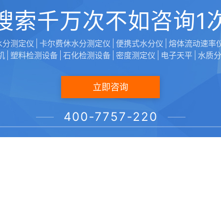
搜索千万次不如咨询1
水分测定仪
卡尔费休水分测定仪
便携式水分仪
熔体流动速率
机
塑料检测设备
石化检测设备
密度测定仪
电子天平
水质
立即咨询
400-7757-220
声明：本文由【维科美拓/VicoMeter】编辑上传发布，转载