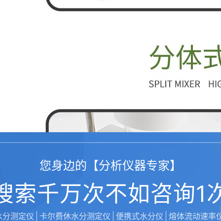
您身边的【分析仪器专家】
搜索千万次不如咨询1
水分测定仪
卡尔费休水分测定仪
便携式水分仪
熔体流动速率