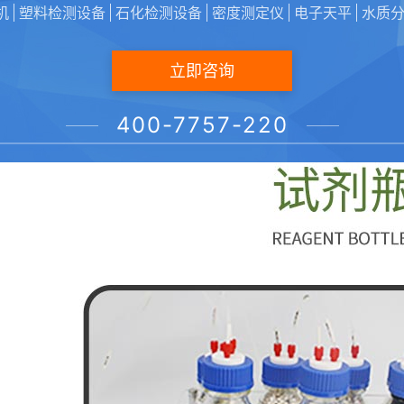
机
塑料检测设备
石化检测设备
密度测定仪
电子天平
水质
立即咨询
400-7757-220