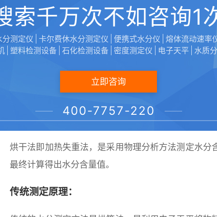
搜索千万次不如咨询1
完全冷却。
6、测试完成后由于样品本身、加热单元和其他容过
水分测定仪
卡尔费休水分测定仪
便携式水分仪
熔体流动速率
机
塑料检测设备
石化检测设备
密度测定仪
电子天平
水质
7、本仪器不适用于可燃或易燃物品、含有腐蚀性的物
立即咨询
维科美拓小课堂
400-7757-220
烘干法检测原理：
烘干法即加热失重法，是采用物理分析方法测定水分
最终计算得出水分含量值。
传统测定原理：