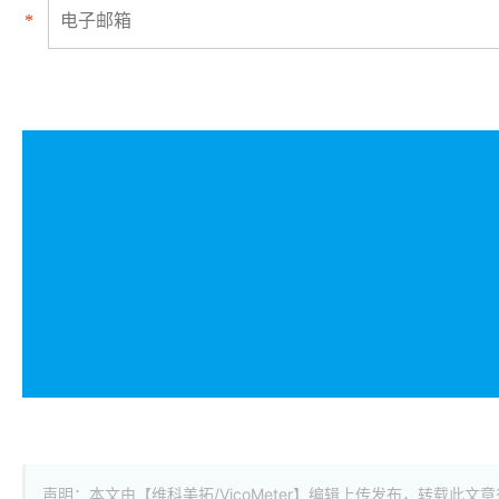
*
声明：本文由【维科美拓/VicoMeter】编辑上传发布，转载