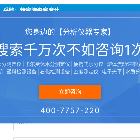
采购：精密陶瓷密度计
我
您身边的【分析仪器专家】
搜索千万次不如咨询1
无论您是想获得更多关于我们做什么、为什么以及如
水分测定仪
卡尔费休水分测定仪
便携式水分仪
熔体流动速率
机
塑料检测设备
石化检测设备
密度测定仪
电子天平
水质
*
立即咨询
*
400-7757-220